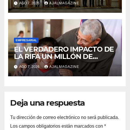
innovación y nuevas
AGO 7, 2026
AJALMAGAZINE
oportunidades de negocio
EMPRESARIAL
EL VERDADERO IMPACTO DE
LA RIFA UN MILLÓN DE
AMIGOS HOY POR TI,
AGO 7, 2026
AJALMAGAZINE
MAÑANA POR MÍ
Deja una respuesta
Tu dirección de correo electrónico no será publicada.
Los campos obligatorios están marcados con
*