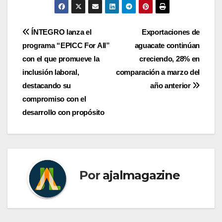
Navegación
ÍNTEGRO lanza el
Exportaciones de
programa “EPICC For All”
aguacate continúan
de
con el que promueve la
creciendo, 28% en
entradas
inclusión laboral,
comparación a marzo del
destacando su
año anterior
compromiso con el
desarrollo con propósito
Por
ajalmagazine