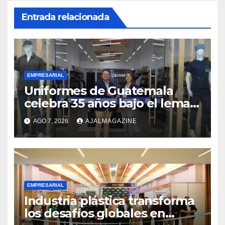
Entrada relacionada
EMPRESARIAL
Uniformes de Guatemala
celebra 35 años bajo el lema
«Hechos para destacar» y
AGO 7, 2026
AJALMAGAZINE
continúa su expansión
nacional
EMPRESARIAL
Industria plástica transforma
los desafíos globales en