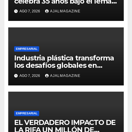
celebra 35 años bajo el lema
«Hechos para destacar» y
AGO 7, 2026
AJALMAGAZINE
continúa su expansión
nacional
EMPRESARIAL
Industria plástica transforma
los desafíos globales en
innovación y nuevas
AGO 7, 2026
AJALMAGAZINE
oportunidades de negocio
EMPRESARIAL
EL VERDADERO IMPACTO DE
LA RIFA UN MILLÓN DE