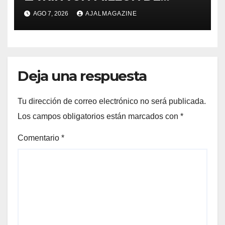
AMIGOS HOY POR TI,
AGO 7, 2026
AJALMAGAZINE
MAÑANA POR MÍ
Deja una respuesta
Tu dirección de correo electrónico no será publicada.
Los campos obligatorios están marcados con
*
Comentario
*