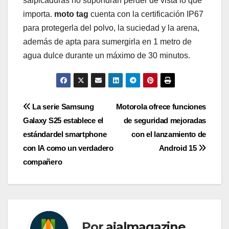
salpicaduras no supondrán perder de vista lo que
importa.
moto tag
cuenta con la certificación IP67
para protegerla del polvo, la suciedad y la arena,
además de apta para sumergirla en 1 metro de
agua dulce durante un máximo de 30 minutos.
Navegación
La serie Samsung
Motorola ofrece funciones
Galaxy S25 establece el
de seguridad mejoradas
de
estándardel smartphone
con el lanzamiento de
entradas
con IA como un verdadero
Android 15
compañero
Por
ajalmagazine