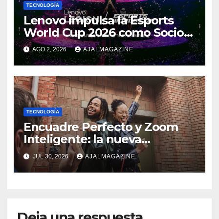
TECNOLOGÍA
Lenovo impulsa la Esports
World Cup 2026 como Socio
Fundador
AGO 2, 2026
AJALMAGAZINE
TECNOLOGÍA
Encuadre Perfecto y Zoom
Inteligente: la nueva
generación de fotografía
JUL 30, 2026
AJALMAGAZINE
móvil
Deja una respuesta