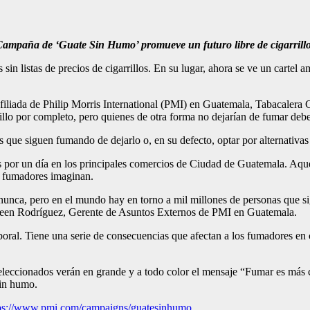
ampaña de ‘Guate Sin Humo’ promueve un futuro libre de cigarrill
n listas de precios de cigarrillos. En su lugar, ahora se ve un cartel a
afiliada de Philip Morris International (PMI) en Guatemala, Tabacaler
illo por completo, pero quienes de otra forma no dejarían de fumar deb
s que siguen fumando de dejarlo o, en su defecto, optar por alternativas
 por un día en los principales comercios de Ciudad de Guatemala. Aquel
s fumadores imaginan.
unca, pero en el mundo hay en torno a mil millones de personas que si
Ayleen Rodríguez, Gerente de Asuntos Externos de PMI en Guatemala.
boral. Tiene una serie de consecuencias que afectan a los fumadores en 
seleccionados verán en grande y a todo color el mensaje “Fumar es más 
sin humo.
ps://www.pmi.com/campaigns/guatesinhumo
.