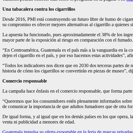
Una tabacalera contra los cigarrillos
Desde 2016, PMI está construyendo un futuro libre de humo de cigarri
su compromiso es ofrecer mejores alternativas al cigarrillo a quienes
La apuesta ha funcionado, pues aproximadamente el 38% de los ingreso
mayor parte de la exposición al riesgo en comparación con el fumado.
“En Centroamérica, Guatemala es el país más a la vanguardia en la co
dejen el cigarrillo en el país, y por eso hacemos estas actividades”
“Todos los indicadores nos dicen que en 2030 dos terceras partes de n
historia de cómo los cigarrillos se convertirán en piezas de museo”, d
Comercio responsable
La campaña hace énfasis en el comercio responsable, que forma parte 
“Queremos que los consumidores estén plenamente informados sobre las
de comunicar la importancia de que adultos fumadores que de otra for
De igual forma, y al igual que en los demás países en los que opera, 
venta ni publicidad a menores de edad.
Guatemala impulsa su oferta exportable en la feria de marcas priva