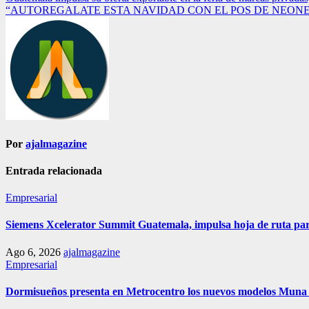
Navegación
“AUTOREGALATE ESTA NAVIDAD CON EL POS DE NEONE
de
entradas
Por
ajalmagazine
Entrada relacionada
Empresarial
Siemens Xcelerator Summit Guatemala, impulsa hoja de ruta para 
Ago 6, 2026
ajalmagazine
Empresarial
Dormisueños presenta en Metrocentro los nuevos modelos Muna C