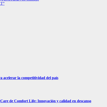
T”
acelerar la competitividad del país
are de Comfort Life: Innovación y calidad en descanso