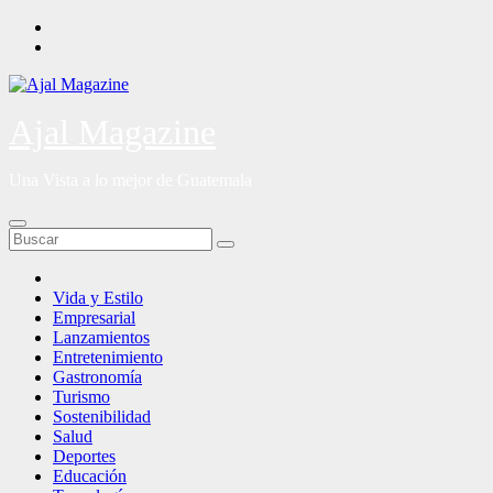
Saltar
al
contenido
Ajal Magazine
Una Vista a lo mejor de Guatemala
Vida y Estilo
Empresarial
Lanzamientos
Entretenimiento
Gastronomía
Turismo
Sostenibilidad
Salud
Deportes
Educación