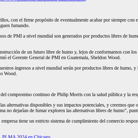
llos, con el firme propósito de eventualmente acabar por siempre con e
 siguen fumando.
s de PMI a nivel mundial son generados por productos libres de humo q
nstrucción de un futuro libre de humo y, lejos de conformarnos con lo
, afirmó el Gerente General de PMI en Guatemala, Sheldon Wood.
uestros ingresos a nivel mundial serán por productos libres de humo, y 
ijo Wood.
del compromiso continuo de Philip Morris con la salud pública y la res
 alternativas disponibles y sus impactos potenciales, y creemos que oc
ma no dejarían de fumar exploren las alternativas libres de humo”, pun
la empresa tiene un estricto sistema de cumplimiento del comercio respo
das, PLMA 2024 en Chicago