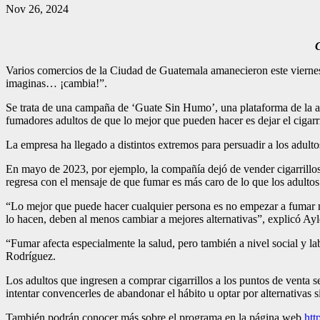
Nov 26, 2024
C
Varios comercios de la Ciudad de Guatemala amanecieron este viernes si
imaginas… ¡cambia!”.
Se trata de una campaña de ‘Guate Sin Humo’, una plataforma de la 
fumadores adultos de que lo mejor que pueden hacer es dejar el cigarr
La empresa ha llegado a distintos extremos para persuadir a los adulto
En mayo de 2023, por ejemplo, la compañía dejó de vender cigarrillos
regresa con el mensaje de que fumar es más caro de lo que los adulto
“Lo mejor que puede hacer cualquier persona es no empezar a fumar n
lo hacen, deben al menos cambiar a mejores alternativas”, explicó 
“Fumar afecta especialmente la salud, pero también a nivel social y la
Rodríguez.
Los adultos que ingresen a comprar cigarrillos a los puntos de venta 
intentar convencerles de abandonar el hábito u optar por alternativas 
También podrán conocer más sobre el programa en la página web
htt