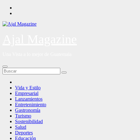
Saltar
al
contenido
Ajal Magazine
Una Vista a lo mejor de Guatemala
Vida y Estilo
Empresarial
Lanzamientos
Entretenimiento
Gastronomía
Turismo
Sostenibilidad
Salud
Deportes
Educación