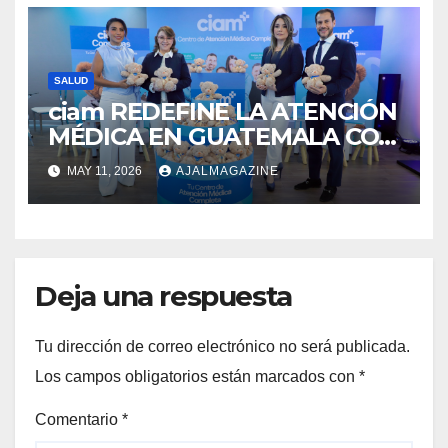
SALUD
ciam REDEFINE LA ATENCIÓN
MÉDICA EN GUATEMALA CON
SU NUEVO MODELO
MAY 11, 2026
AJALMAGAZINE
INTEGRAL
Deja una respuesta
Tu dirección de correo electrónico no será publicada.
Los campos obligatorios están marcados con
*
Comentario
*