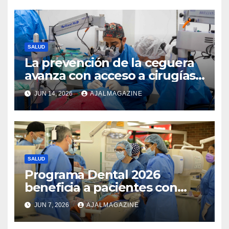
SALUD
La prevención de la ceguera
avanza con acceso a cirugías
oftalmológicas impulsadas
JUN 14, 2026
AJALMAGAZINE
por Visualiza
SALUD
Programa Dental 2026
beneficia a pacientes con
labio fisurado y paladar
JUN 7, 2026
AJALMAGAZINE
hendido en Guatemala