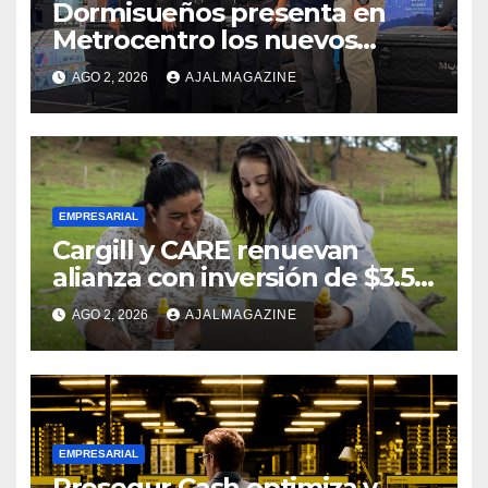
Dormisueños presenta en
Metrocentro los nuevos
modelos Muna Care de
AGO 2, 2026
AJALMAGAZINE
Comfort Life: Innovación y
calidad en descanso
EMPRESARIAL
Cargill y CARE renuevan
alianza con inversión de $3.5
millones para el desarrollo de
AGO 2, 2026
AJALMAGAZINE
mujeres rurales en
Centroamérica
EMPRESARIAL
Prosegur Cash optimiza y