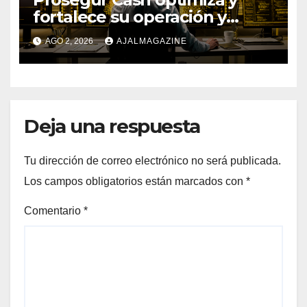
fortalece su operación y
procesos con la ayuda de IA y
AGO 2, 2026
AJALMAGAZINE
Big Data
Deja una respuesta
Tu dirección de correo electrónico no será publicada.
Los campos obligatorios están marcados con
*
Comentario
*