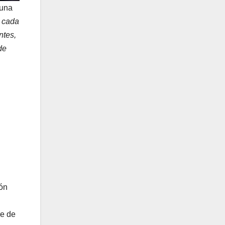
 una
n cada
ntes,
de
ión
re de