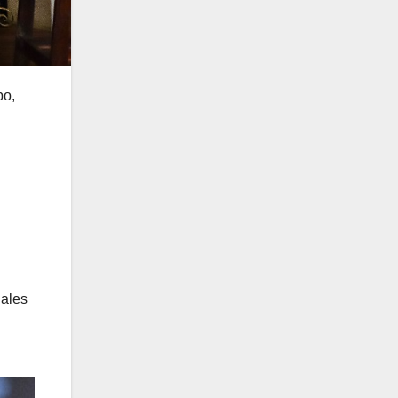
po,
nales