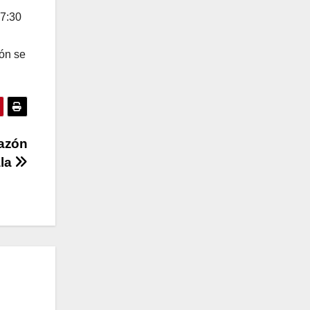
 7:30
ión se
razón
la