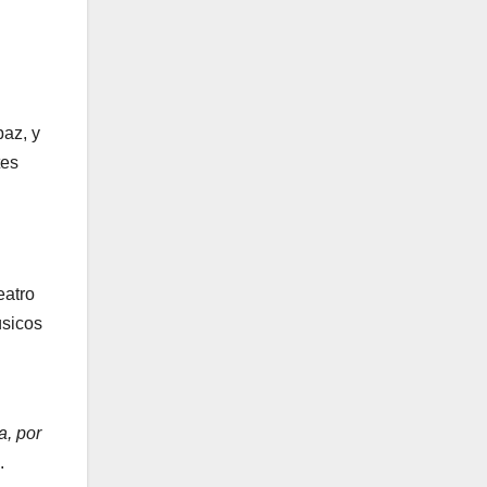
paz, y
tes
eatro
úsicos
a, por
.