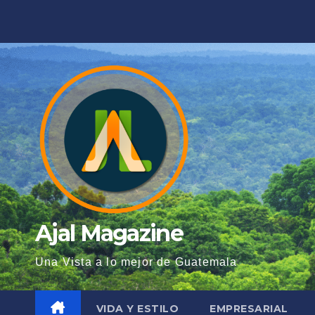
Saltar
al
contenido
Ajal Magazine
Una Vista a lo mejor de Guatemala
VIDA Y ESTILO
EMPRESARIAL