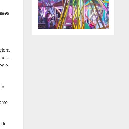
alles
ctora
guirá
es e
ido
como
a de