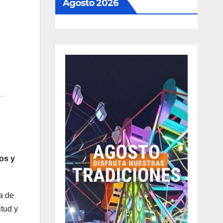
Agosto 2026
los y
a de
itud y