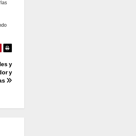
rlas
endo
les y
dor y
as