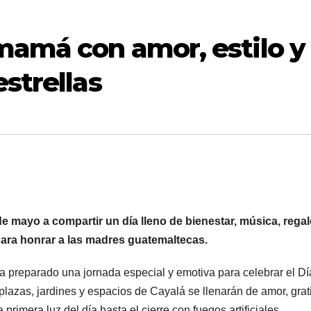
mamá con amor, estilo y
strellas
 de mayo a compartir un día lleno de bienestar, música, rega
ara honrar a las madres guatemaltecas.
ha preparado una jornada especial y emotiva para celebrar el Dí
lazas, jardines y espacios de Cayalá se llenarán de amor, grat
rimera luz del día hasta el cierre con fuegos artificiales.