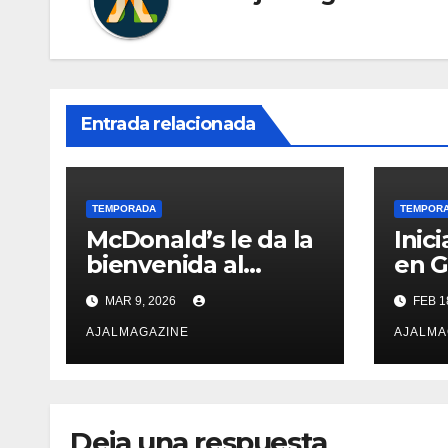
Entrada relacionada
TEMPORADA
TEMPOR
McDonald’s le da la
Inic
bienvenida al
en 
“Sabor del Verano”
MAR 9, 2026
FEB 1
con nuevas
opciones por
AJALMAGAZINE
AJALMA
tiempo limitado
Deja una respuesta