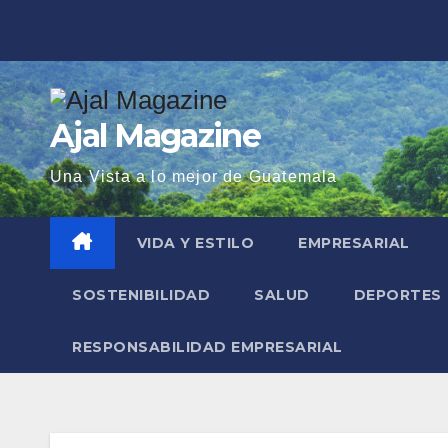
Saltar
al
contenido
Ajal Magazine
Una Vista a lo mejor de Guatemala
VIDA Y ESTILO
EMPRESARIAL
SOSTENIBILIDAD
SALUD
DEPORTES
RESPONSABILIDAD EMPRESARIAL