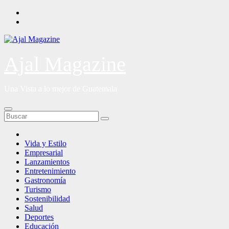
Saltar
al
contenido
Ajal Magazine
Una Vista a lo mejor de Guatemala
Vida y Estilo
Empresarial
Lanzamientos
Entretenimiento
Gastronomía
Turismo
Sostenibilidad
Salud
Deportes
Educación