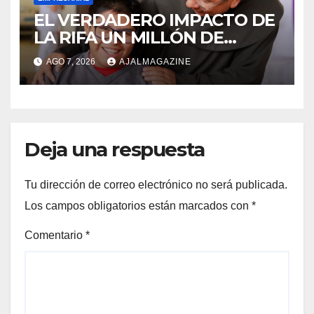
EL VERDADERO IMPACTO DE
LA RIFA UN MILLÓN DE
AMIGOS HOY POR TI,
AGO 7, 2026
AJALMAGAZINE
MAÑANA POR MÍ
Deja una respuesta
Tu dirección de correo electrónico no será publicada.
Los campos obligatorios están marcados con
*
Comentario
*