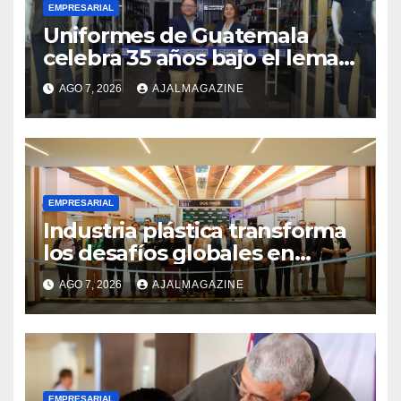
EMPRESARIAL
Uniformes de Guatemala
celebra 35 años bajo el lema
«Hechos para destacar» y
AGO 7, 2026
AJALMAGAZINE
continúa su expansión
nacional
EMPRESARIAL
Industria plástica transforma
los desafíos globales en
innovación y nuevas
AGO 7, 2026
AJALMAGAZINE
oportunidades de negocio
EMPRESARIAL