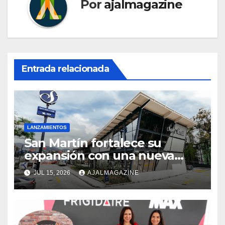
Por
ajalmagazine
Entrada relacionada
LANZAMIENTOS
San Martín fortalece su
expansión con una nueva
tienda sobre la calzada
JUL 15, 2026
AJALMAGAZINE
Roosevelt