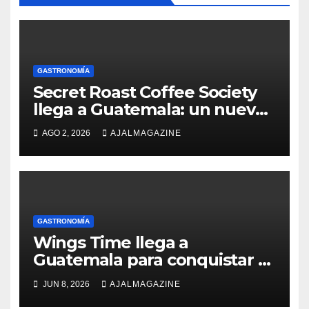
GASTRONOMÍA
Secret Roast Coffee Society
llega a Guatemala: un nuevo
lugar para conectar alrededor
AGO 2, 2026
AJALMAGAZINE
del café
GASTRONOMÍA
Wings Time llega a
Guatemala para conquistar a
los amantes de las alitas y el
JUN 8, 2026
AJALMAGAZINE
buen ambiente