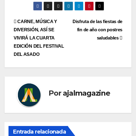
Navegación
CARNE, MÚSICA Y
Disfruta de las fiestas de
DIVERSIÓN, ASÍ SE
fin de año con postres
de
VIVIRÁ LA CUARTA
saludables
entradas
EDICIÓN DEL FESTIVAL
DEL ASADO
Por
ajalmagazine
Entrada relacionada