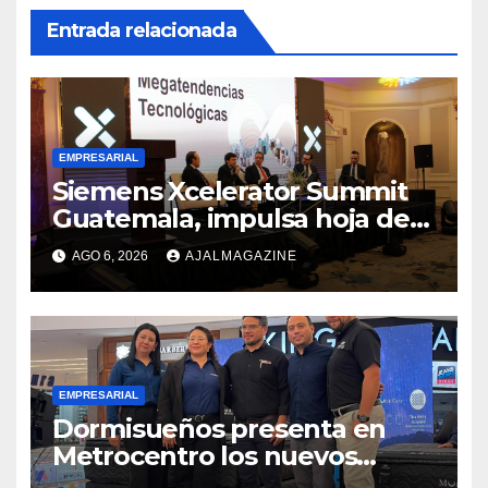
Entrada relacionada
EMPRESARIAL
Siemens Xcelerator Summit
Guatemala, impulsa hoja de
ruta para acelerar la
AGO 6, 2026
AJALMAGAZINE
competitividad del país
EMPRESARIAL
Dormisueños presenta en
Metrocentro los nuevos
modelos Muna Care de