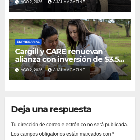
AGO 2, 2026
AJALMAGAZINE
Comfort Life: Innovación y
calidad en descanso
EMPRESARIAL
Cargill y CARE renuevan
alianza con inversión de $3.5
millones para el desarrollo de
AGO 2, 2026
AJALMAGAZINE
mujeres rurales en
Centroamérica
Deja una respuesta
Tu dirección de correo electrónico no será publicada.
Los campos obligatorios están marcados con
*