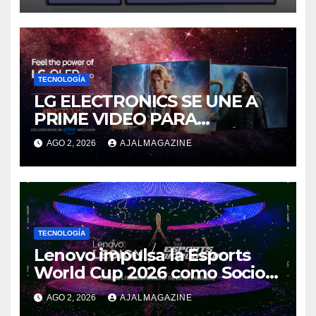
TECNOLOGÍA
LG ELECTRONICS SE UNE A
PRIME VIDEO PARA
IMPULSAR EN CASA EL ÉPICO
AGO 2, 2026
AJALMAGAZINE
ESTRENO DE MASTERS OF
THE UNIVERSE
TECNOLOGÍA
Lenovo impulsa la Esports
World Cup 2026 como Socio
Fundador
AGO 2, 2026
AJALMAGAZINE