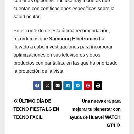
con otras opciones. Incluso hay modelos que
cuentan con certificaciones específicas sobre la
salud ocular.
En el contexto de esta última recomendación,
recordemos que
Samsung Electronics
ha
llevado a cabo investigaciones para incorporar
optimizaciones en sus televisores y otros
productos con pantallas, en las que ha priorizado
la protección de la vista.
Navegación
ÚLTIMO DÍA DE
Una nueva era para
TECNO FIESTA LG EN
mejorar tu bienestar con
de
TECNO FACIL
ayuda de Huawei WATCH
entradas
GT4