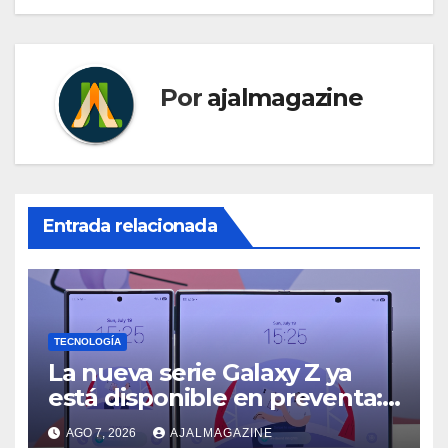
Por
ajalmagazine
Entrada relacionada
TECNOLOGÍA
La nueva serie Galaxy Z ya
está disponible en preventa:
descubre el siguiente nivel
AGO 7, 2026
AJALMAGAZINE
de innovación plegable