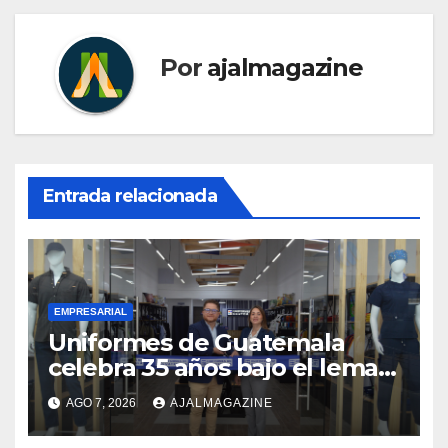
Por
ajalmagazine
Entrada relacionada
EMPRESARIAL
Uniformes de Guatemala
celebra 35 años bajo el lema
«Hechos para destacar» y
AGO 7, 2026
AJALMAGAZINE
continúa su expansión
nacional