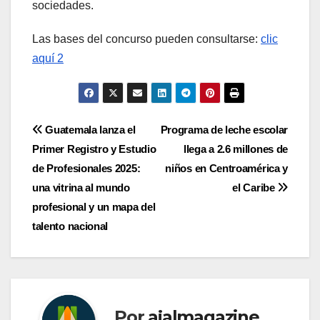
sociedades.
Las bases del concurso pueden consultarse:
clic
aquí 2
Navegación
Guatemala lanza el
Programa de leche escolar
Primer Registro y Estudio
llega a 2.6 millones de
de
de Profesionales 2025:
niños en Centroamérica y
entradas
una vitrina al mundo
el Caribe
profesional y un mapa del
talento nacional
Por
ajalmagazine