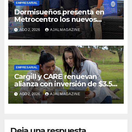
EMPRESARIAL
Dormisueños presenta en
Metrocentro los nuevos
modelos Muna Care de
AGO 2, 2026
AJALMAGAZINE
Comfort Life: Innovación y
calidad en descanso
EMPRESARIAL
Cargill y CARE renuevan
alianza con inversión de $3.5
millones para el desarrollo de
AGO 2, 2026
AJALMAGAZINE
mujeres rurales en
Centroamérica
Deja una respuesta