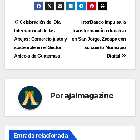
Navegación
Celebración del Día
InterBanco impulsa la
Internacional de las
transformación educativa
de
Abejas: Comercio justo y
en San Jorge, Zacapa con
entradas
sostenible en el Sector
su cuarto Municipio
Apícola de Guatemala
Digital
Por
ajalmagazine
Entrada relacionada