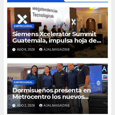
EMPRESARIAL
Siemens Xcelerator Summit
Guatemala, impulsa hoja de
ruta para acelerar la
AGO 6, 2026
AJALMAGAZINE
competitividad del país
EMPRESARIAL
Dormisueños presenta en
Metrocentro los nuevos
modelos Muna Care de
AGO 2, 2026
AJALMAGAZINE
Comfort Life: Innovación y