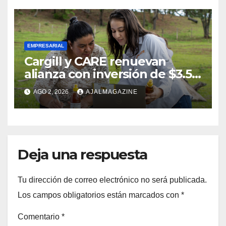
calidad en descanso
EMPRESARIAL
Cargill y CARE renuevan
alianza con inversión de $3.5
millones para el desarrollo de
AGO 2, 2026
AJALMAGAZINE
mujeres rurales en
Centroamérica
Deja una respuesta
Tu dirección de correo electrónico no será publicada.
Los campos obligatorios están marcados con
*
Comentario
*