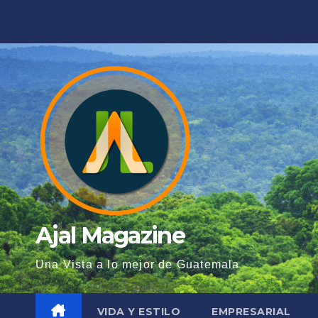
Saltar
al
contenido
Ajal Magazine
Una Vista a lo mejor de Guatemala
VIDA Y ESTILO
EMPRESARIAL