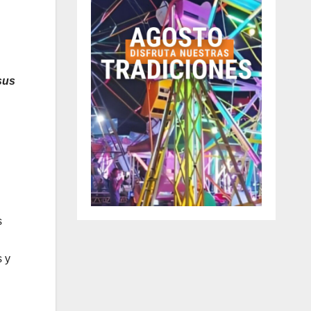
sus
s
s y