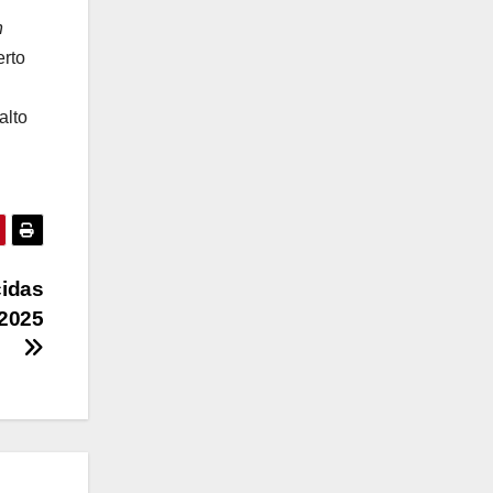
n
rto
alto
idas
 2025