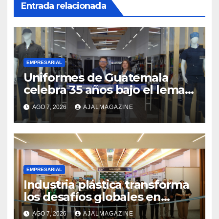
Entrada relacionada
EMPRESARIAL
Uniformes de Guatemala
celebra 35 años bajo el lema
«Hechos para destacar» y
AGO 7, 2026
AJALMAGAZINE
continúa su expansión
nacional
EMPRESARIAL
Industria plástica transforma
los desafíos globales en
innovación y nuevas
AGO 7, 2026
AJALMAGAZINE