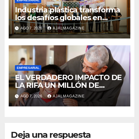
EMPRESARIAL
Industria plástica transforma
los desafíos globales en
innovación y nuevas
AGO 7, 2026
AJALMAGAZINE
oportunidades de negocio
EMPRESARIAL
EL VERDADERO IMPACTO DE
LA RIFA UN MILLÓN DE
AMIGOS HOY POR TI,
AGO 7, 2026
AJALMAGAZINE
MAÑANA POR MÍ
Deja una respuesta