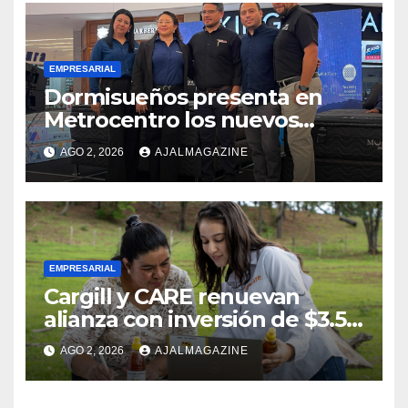
EMPRESARIAL
Dormisueños presenta en
Metrocentro los nuevos
modelos Muna Care de
AGO 2, 2026
AJALMAGAZINE
Comfort Life: Innovación y
calidad en descanso
EMPRESARIAL
Cargill y CARE renuevan
alianza con inversión de $3.5
millones para el desarrollo de
AGO 2, 2026
AJALMAGAZINE
mujeres rurales en
Centroamérica