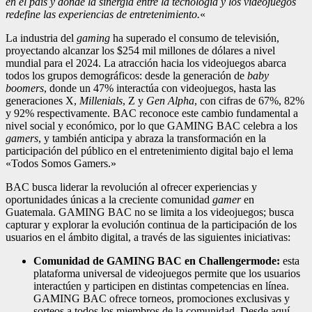
en el país y donde la sinergia entre la tecnología y los videojuegos
redefine las experiencias de entretenimiento.
«
La industria del
gaming
ha superado el consumo de televisión,
proyectando alcanzar los $254 mil millones de dólares a nivel
mundial para el 2024. La atracción hacia los videojuegos abarca
todos los grupos demográficos: desde la generación de
baby
boomers
, donde un 47% interactúa con videojuegos, hasta las
generaciones X,
Millenials
, Z y
Gen Alpha
, con cifras de 67%, 82%
y 92% respectivamente. BAC reconoce este cambio fundamental a
nivel social y económico, por lo que GAMING BAC celebra a los
gamers
, y también anticipa y abraza la transformación en la
participación del público en el entretenimiento digital bajo el lema
«Todos Somos Gamers.»
BAC busca liderar la revolución al ofrecer experiencias y
oportunidades únicas a la creciente comunidad
gamer
en
Guatemala. GAMING BAC no se limita a los videojuegos; busca
capturar y explorar la evolución continua de la participación de los
usuarios en el ámbito digital, a través de las siguientes iniciativas:
Comunidad de GAMING BAC en Challengermode:
esta
plataforma universal de videojuegos permite que los usuarios
interactúen y participen en distintas competencias en línea.
GAMING BAC ofrece torneos, promociones exclusivas y
sorteos a todos los miembros de la comunidad. Desde aquí,