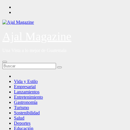
Saltar
al
contenido
Ajal Magazine
Una Vista a lo mejor de Guatemala
Vida y Estilo
Empresarial
Lanzamientos
Entretenimiento
Gastronomía
Turismo
Sostenibilidad
Salud
Deportes
Educación