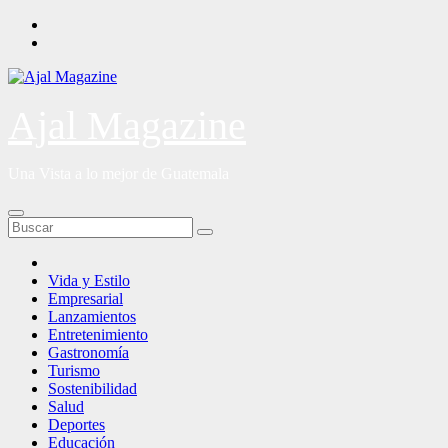
Saltar
al
contenido
Ajal Magazine
Una Vista a lo mejor de Guatemala
Vida y Estilo
Empresarial
Lanzamientos
Entretenimiento
Gastronomía
Turismo
Sostenibilidad
Salud
Deportes
Educación