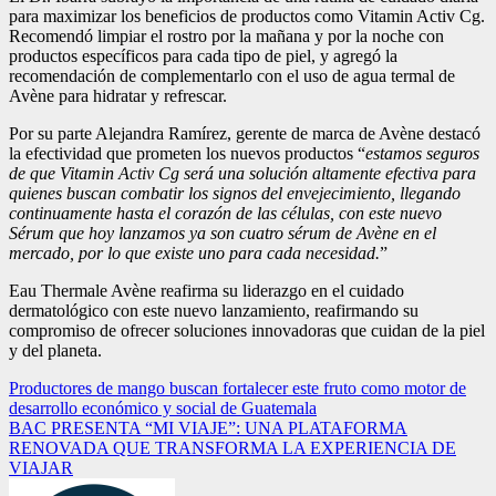
para maximizar los beneficios de productos como Vitamin Activ Cg.
Recomendó limpiar el rostro por la mañana y por la noche con
productos específicos para cada tipo de piel, y agregó la
recomendación de complementarlo con el uso de agua termal de
Avène para hidratar y refrescar.
Por su parte Alejandra Ramírez, gerente de marca de Avène destacó
la efectividad que prometen los nuevos productos “
estamos seguros
de que Vitamin Activ Cg será una solución altamente efectiva para
quienes buscan combatir los signos del envejecimiento, llegando
continuamente hasta el corazón de las células, con este nuevo
Sérum que hoy lanzamos ya son cuatro sérum de Avène en el
mercado, por lo que existe uno para cada necesidad.
”
Eau Thermale Avène reafirma su liderazgo en el cuidado
dermatológico con este nuevo lanzamiento, reafirmando su
compromiso de ofrecer soluciones innovadoras que cuidan de la piel
y del planeta.
Navegación
Productores de mango buscan fortalecer este fruto como motor de
desarrollo económico y social de Guatemala
de
BAC PRESENTA “MI VIAJE”: UNA PLATAFORMA
entradas
RENOVADA QUE TRANSFORMA LA EXPERIENCIA DE
VIAJAR