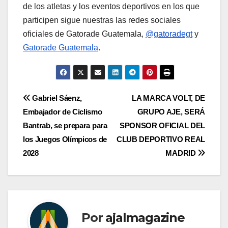
de los atletas y los eventos deportivos en los que
participen sigue nuestras las redes sociales
oficiales de Gatorade Guatemala,
@gatoradegt
y
Gatorade Guatemala
.
Navegación
Gabriel Sáenz,
LA MARCA VOLT, DE
Embajador de Ciclismo
GRUPO AJE, SERÁ
de
Bantrab, se prepara para
SPONSOR OFICIAL DEL
entradas
los Juegos Olímpicos de
CLUB DEPORTIVO REAL
2028
MADRID
Por
ajalmagazine