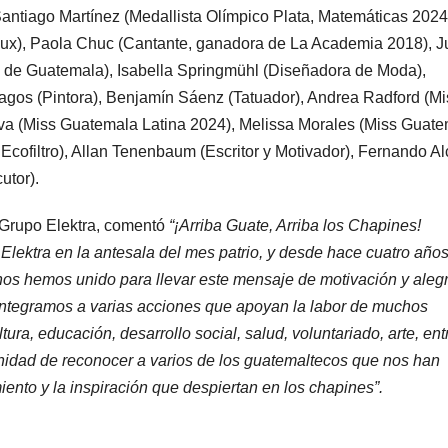
Santiago Martínez (Medallista Olímpico Plata, Matemáticas 2024
o Lux), Paola Chuc (Cantante, ganadora de La Academia 2018), 
 de Guatemala), Isabella Springmühl (Diseñadora de Moda),
Lagos (Pintora), Benjamín Sáenz (Tatuador), Andrea Radford (Mi
va (Miss Guatemala Latina 2024), Melissa Morales (Miss Guat
cofiltro), Allan Tenenbaum (Escritor y Motivador), Fernando Al
utor).
 Grupo Elektra, comentó
“¡Arriba Guate, Arriba los Chapines!
ktra en la antesala del mes patrio, y desde hace cuatro años
os hemos unido para llevar este mensaje de motivación y alegr
integramos a varias acciones que apoyan la labor de muchos
ura, educación, desarrollo social, salud, voluntariado, arte, ent
unidad de reconocer a varios de los guatemaltecos que nos han
iento y la inspiración que despiertan en los chapines”.