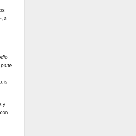
zos
-, a
edio
 parte
Luis
s y
 con