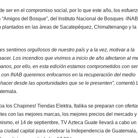
de ser en el compromiso social, por lo que este año, los esfuer
 “Amigos del Bosque”, del Instituto Nacional de Bosques -INAB
án plantados en las áreas de Sacatepéquez, Chimaltenango y la
es sentirnos orgullosos de nuestro país y a la vez, motivar a la
 nacer. Los incendios que vivimos a inicio de año afectaron al m
anos, por ello, en esta edición estamos comprometidos con ser
cto con INAB queremos enfocarnos en la recuperación del medio
 hacer desde las oportunidades que se le presenten”,
comentó 
atemala.
a los Chapines! Tiendas Elektra, Italika se preparan con oferta
tes con las mejores marcas, los mejores precios del mercado y
mismo, el 14 de septiembre, TV Azteca Guate llevará a cabo un
 la ciudad capital para celebrar la Independencia de Guatemala,