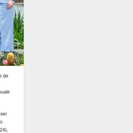
e de
s
Guate
 ser
os
24),