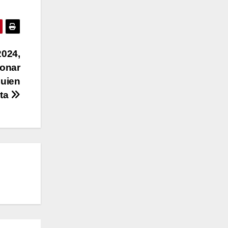
024,
donar
quien
ita