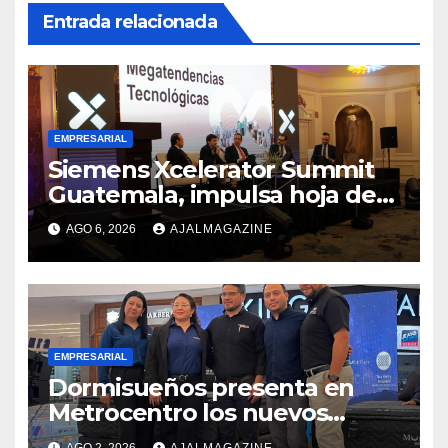
Entrada relacionada
EMPRESARIAL
Siemens Xcelerator Summit
Guatemala, impulsa hoja de
ruta para acelerar la
AGO 6, 2026
AJALMAGAZINE
competitividad del país
EMPRESARIAL
Dormisueños presenta en
Metrocentro los nuevos
modelos Muna Care de
AGO 2, 2026
AJALMAGAZINE