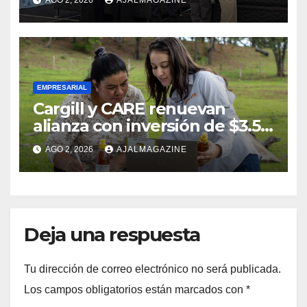
Comfort Life: Innovación y
calidad en descanso
EMPRESARIAL
Cargill y CARE renuevan
alianza con inversión de $3.5
millones para el desarrollo de
AGO 2, 2026
AJALMAGAZINE
mujeres rurales en
Centroamérica
Deja una respuesta
Tu dirección de correo electrónico no será publicada.
Los campos obligatorios están marcados con
*