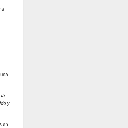
ma
 una
 la
ido y
s en