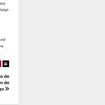
para
 largo
 mil
ra
to de
er de
ngo