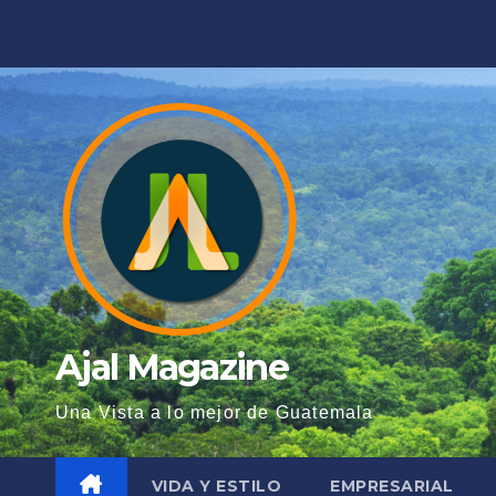
Saltar
al
contenido
Ajal Magazine
Una Vista a lo mejor de Guatemala
VIDA Y ESTILO
EMPRESARIAL