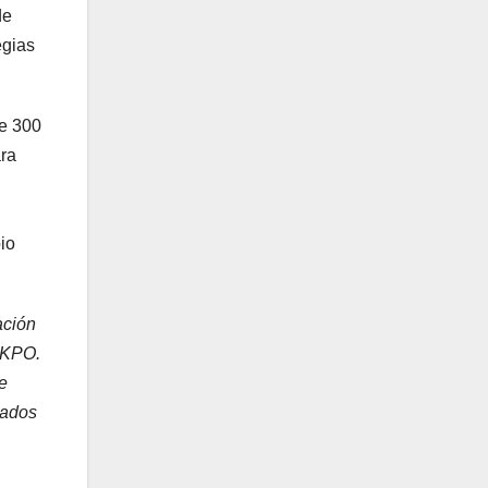
de
egias
de 300
ra
l
io
ación
 KPO.
e
cados