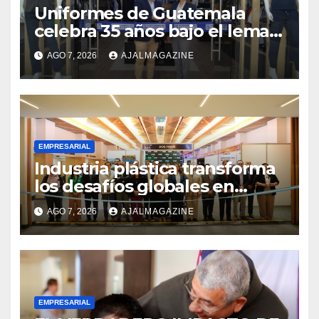
Uniformes de Guatemala
celebra 35 años bajo el lema
«Hechos para destacar» y
AGO 7, 2026
AJALMAGAZINE
continúa su expansión
nacional
EMPRESARIAL
Industria plástica transforma
los desafíos globales en
innovación y nuevas
AGO 7, 2026
AJALMAGAZINE
oportunidades de negocio
EMPRESARIAL