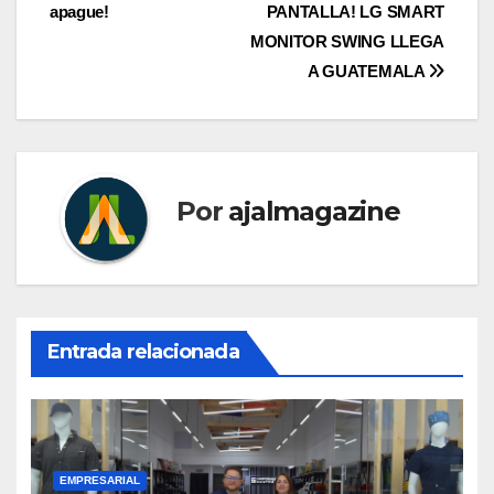
apague!
PANTALLA! LG SMART
de
MONITOR SWING LLEGA
entradas
A GUATEMALA
Por
ajalmagazine
Entrada relacionada
EMPRESARIAL