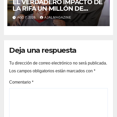
EL VERDADERO IMPACTO DE
LA RIFA UN MILLÓN DE
AMIGOS HOY POR TI,
AGO 7, 2026
AJALMAGAZINE
MAÑANA POR MÍ
Deja una respuesta
Tu dirección de correo electrónico no será publicada.
Los campos obligatorios están marcados con
*
Comentario
*