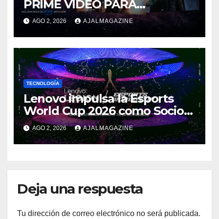
PRIME VIDEO PARA
IMPULSAR EN CASA EL ÉPICO
AGO 2, 2026
AJALMAGAZINE
ESTRENO DE MASTERS OF
THE UNIVERSE
TECNOLOGÍA
Lenovo impulsa la Esports
World Cup 2026 como Socio
Fundador
AGO 2, 2026
AJALMAGAZINE
Deja una respuesta
Tu dirección de correo electrónico no será publicada.