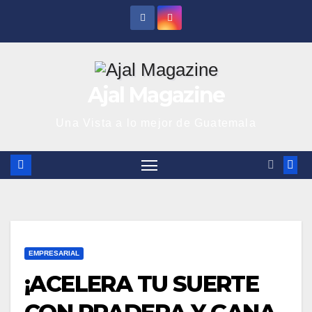
Saltar
al
contenido
Ajal Magazine
Una Vista a lo mejor de Guatemala
EMPRESARIAL
¡ACELERA TU SUERTE