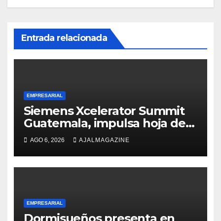
Entrada relacionada
EMPRESARIAL
Siemens Xcelerator Summit
Guatemala, impulsa hoja de
ruta para acelerar la
AGO 6, 2026
AJALMAGAZINE
competitividad del país
EMPRESARIAL
Dormisueños presenta en