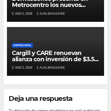
Metrocentro los nuevos
modelos Muna Care de
AGO 2, 2026
AJALMAGAZINE
Comfort Life: Innovación y
calidad en descanso
EMPRESARIAL
Cargill y CARE renuevan
alianza con inversión de $3.5
millones para el desarrollo de
AGO 2, 2026
AJALMAGAZINE
mujeres rurales en
Centroamérica
Deja una respuesta
Tu dirección de correo electrónico no será publicada.