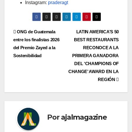
Instagram:
praderagt
Navegación
ONG de Guatemala
LATIN AMERICA’S 50
entre los finalistas 2026
BEST RESTAURANTS
de
del Premio Zayed a la
RECONOCE A LA
entradas
Sostenibilidad
PRIMERA GANADORA
DEL ‘CHAMPIONS OF
CHANGE’ AWARD EN LA
REGIÓN
Por
ajalmagazine