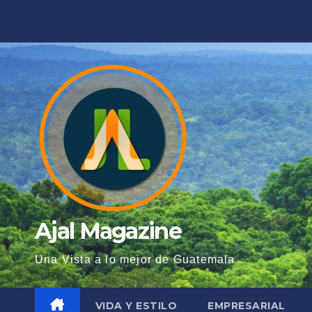
Saltar
al
contenido
Ajal Magazine
Una Vista a lo mejor de Guatemala
VIDA Y ESTILO
EMPRESARIAL