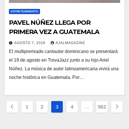
ENTRETENIMIENTO
PAVEL NÚÑEZ LLEGA POR
PRIMERA VEZ A GUATEMALA
AGOSTO 7, 2026
AJALMAGAZINE
El multipremiado cantautor dominicano se presentará
el 19 de agosto en TrovaJazz junto a su hijo Ariel
Núñez. La música de autor latinoamericana vivirá una
noche histórica en Guatemala. Por…
Paginación
1
2
3
4
…
562
de