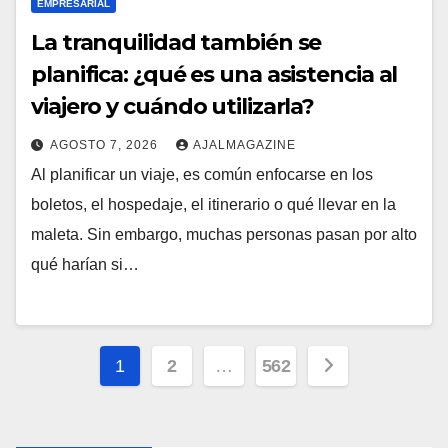
EMPRESARIAL
La tranquilidad también se
planifica: ¿qué es una asistencia al
viajero y cuándo utilizarla?
AGOSTO 7, 2026
AJALMAGAZINE
Al planificar un viaje, es común enfocarse en los
boletos, el hospedaje, el itinerario o qué llevar en la
maleta. Sin embargo, muchas personas pasan por alto
qué harían si…
Paginación
1
2
…
562
de
entradas