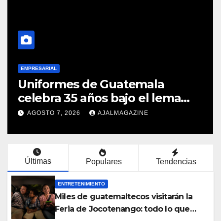
EMPRESARIAL
Uniformes de Guatemala
celebra 35 años bajo el lema
«Hechos para destacar» y
AGOSTO 7, 2026
AJALMAGAZINE
continúa su expansión nacional
Últimas
Populares
Tendencias
ENTRETENIMIENTO
Miles de guatemaltecos visitarán la
Feria de Jocotenango: todo lo que