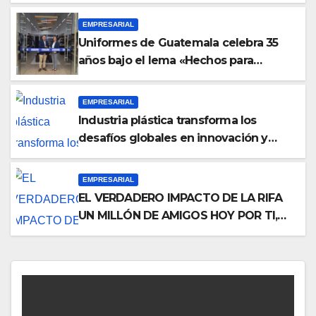
necesitas saber para disfrutarla sin
complicaciones
EMPRESARIAL
Uniformes de Guatemala celebra 35
años bajo el lema «Hechos para
destacar» y continúa su expansión
nacional
EMPRESARIAL
Industria plástica transforma los
desafíos globales en innovación y
nuevas oportunidades de negocio
EMPRESARIAL
EL VERDADERO IMPACTO DE LA RIFA
UN MILLÓN DE AMIGOS HOY POR TI,
MAÑANA POR MÍ