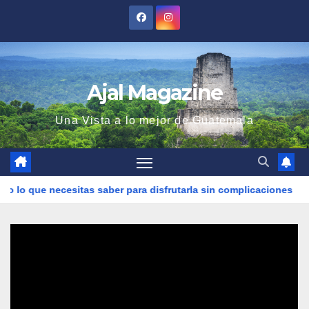
Saltar
al
contenido
Ajal Magazine
Una Vista a lo mejor de Guatemala
 que necesitas saber para disfrutarla sin complicaciones
U